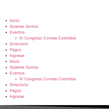
Inicio
Quienes Somos
Eventos
IV Congreso Cornea Colombia
Directorio
Pagos
Ingresar
Inicio
Quienes Somos
Eventos
IV Congreso Cornea Colombia
Directorio
Pagos
Ingresar