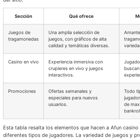
Sección
Qué ofrece
Me
Juegos de
Una amplia selección de
Amante
tragamonedas
juegos, con gráficos de alta
tragam
calidad y temáticas diversas.
varieda
Casino en vivo
Experiencia inmersiva con
Jugado
crupieres en vivo y juegos
buscan
interactivos.
experie
Promociones
Ofertas semanales y
Todo ti
especiales para nuevos
jugado
usuarios.
de max
bankroll
Esta tabla resalta los elementos que hacen a Afun casino 
diferentes tipos de jugadores. La variedad de juegos y 