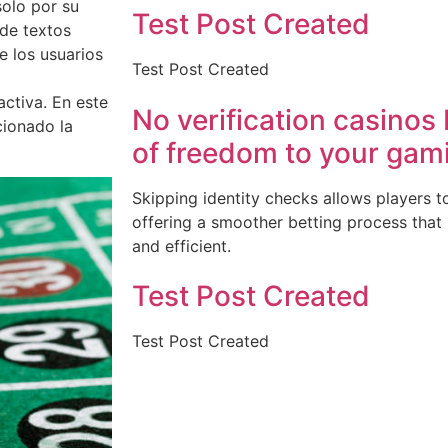
solo por su
Test Post Created
 de textos
 los usuarios
Test Post Created
activa. En este
No verification casinos
cionado la
of freedom to your gam
Skipping identity checks allows players to
offering a smoother betting process that 
and efficient.
Test Post Created
Test Post Created