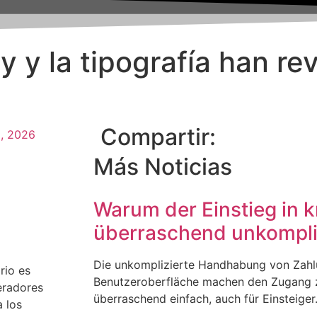
 y la tipografía han re
Compartir:
5, 2026
Más Noticias
Warum der Einstieg in 
überraschend unkompliz
Die unkomplizierte Handhabung von Zahlu
rio es
Benutzeroberfläche machen den Zugang zu
eradores
überraschend einfach, auch für Einsteiger
 los