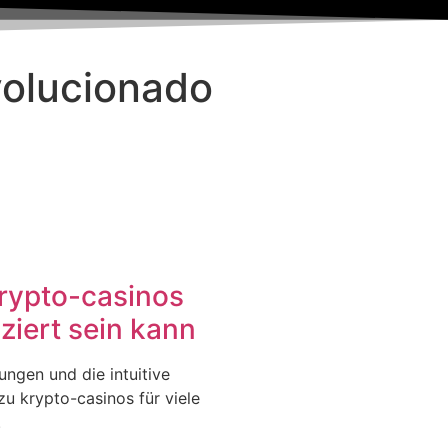
volucionado
krypto-casinos
iert sein kann
ngen und die intuitive
 krypto-casinos für viele
.