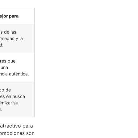
jor para
s de las
onedas y la
d.
res que
 una
ncia auténtica.
po de
res en busca
imizar su
.
atractivo para
promociones son