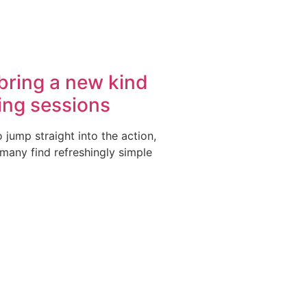
 bring a new kind
ing sessions
 jump straight into the action,
many find refreshingly simple