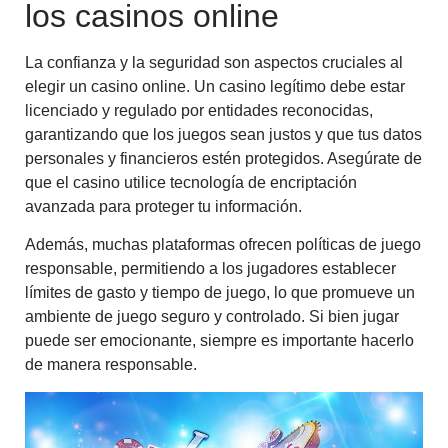
los casinos online
La confianza y la seguridad son aspectos cruciales al
elegir un casino online. Un casino legítimo debe estar
licenciado y regulado por entidades reconocidas,
garantizando que los juegos sean justos y que tus datos
personales y financieros estén protegidos. Asegúrate de
que el casino utilice tecnología de encriptación
avanzada para proteger tu información.
Además, muchas plataformas ofrecen políticas de juego
responsable, permitiendo a los jugadores establecer
límites de gasto y tiempo de juego, lo que promueve un
ambiente de juego seguro y controlado. Si bien jugar
puede ser emocionante, siempre es importante hacerlo
de manera responsable.