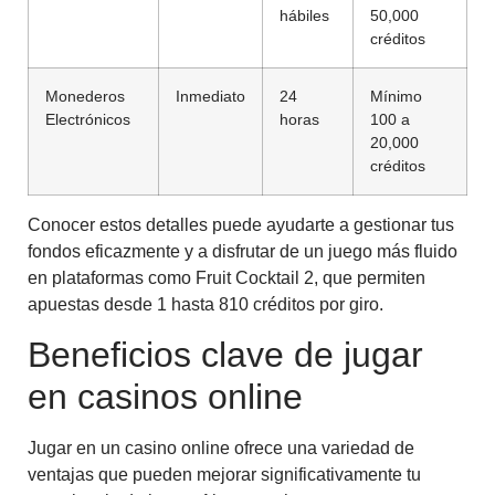
hábiles
50,000
créditos
Monederos
Inmediato
24
Mínimo
Electrónicos
horas
100 a
20,000
créditos
Conocer estos detalles puede ayudarte a gestionar tus
fondos eficazmente y a disfrutar de un juego más fluido
en plataformas como Fruit Cocktail 2, que permiten
apuestas desde 1 hasta 810 créditos por giro.
Beneficios clave de jugar
en casinos online
Jugar en un casino online ofrece una variedad de
ventajas que pueden mejorar significativamente tu