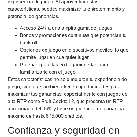
experiencia de juego. Al aprovechar estas
características, puedes maximizar tu entretenimiento y
potencial de ganancias.
Acceso 24/7 a una amplia gama de juegos.
Bonos y promociones continuas que potencian tu
bankroll.
Opciones de juego en dispositivos móviles, lo que
permite jugar en cualquier lugar.
Pruebas gratuitas en tragamonedas para
familiarizarte con el juego.
Estas características no solo mejoran tu experiencia de
juego, sino que también ofrecen oportunidades para
maximizar tus ganancias, especialmente con juegos de
alta RTP como Fruit Cocktail 2, que presenta un RTP
aproximado del 96% y tiene un potencial de ganancia
máximo de hasta 675,000 créditos.
Confianza y seguridad en