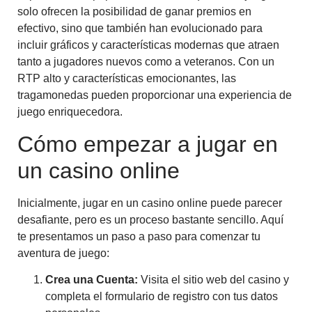
solo ofrecen la posibilidad de ganar premios en
efectivo, sino que también han evolucionado para
incluir gráficos y características modernas que atraen
tanto a jugadores nuevos como a veteranos. Con un
RTP alto y características emocionantes, las
tragamonedas pueden proporcionar una experiencia de
juego enriquecedora.
Cómo empezar a jugar en
un casino online
Inicialmente, jugar en un casino online puede parecer
desafiante, pero es un proceso bastante sencillo. Aquí
te presentamos un paso a paso para comenzar tu
aventura de juego:
Crea una Cuenta:
Visita el sitio web del casino y
completa el formulario de registro con tus datos