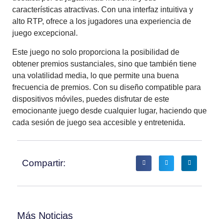
características atractivas. Con una interfaz intuitiva y
alto RTP, ofrece a los jugadores una experiencia de
juego excepcional.
Este juego no solo proporciona la posibilidad de
obtener premios sustanciales, sino que también tiene
una volatilidad media, lo que permite una buena
frecuencia de premios. Con su diseño compatible para
dispositivos móviles, puedes disfrutar de este
emocionante juego desde cualquier lugar, haciendo que
cada sesión de juego sea accesible y entretenida.
Compartir:
Más Noticias