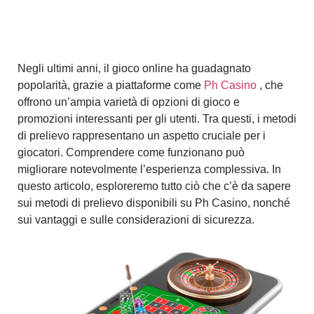
Negli ultimi anni, il gioco online ha guadagnato
popolarità, grazie a piattaforme come
Ph Casino
, che
offrono un’ampia varietà di opzioni di gioco e
promozioni interessanti per gli utenti. Tra questi, i metodi
di prelievo rappresentano un aspetto cruciale per i
giocatori. Comprendere come funzionano può
migliorare notevolmente l’esperienza complessiva. In
questo articolo, esploreremo tutto ciò che c’è da sapere
sui metodi di prelievo disponibili su Ph Casino, nonché
sui vantaggi e sulle considerazioni di sicurezza.