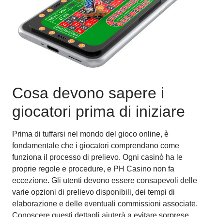
Cosa devono sapere i
giocatori prima di iniziare
Prima di tuffarsi nel mondo del gioco online, è
fondamentale che i giocatori comprendano come
funziona il processo di prelievo. Ogni casinò ha le
proprie regole e procedure, e PH Casino non fa
eccezione. Gli utenti devono essere consapevoli delle
varie opzioni di prelievo disponibili, dei tempi di
elaborazione e delle eventuali commissioni associate.
Conoscere questi dettagli aiuterà a evitare sorprese