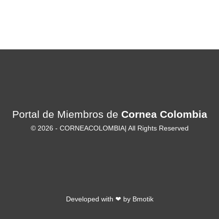
Portal de Miembros de
Cornea Colombia
© 2026 -
CORNEACOLOMBIA
| All Rights Reserved
Developed with ❤ by
Bmotik