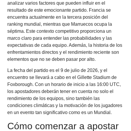
analizar varios factores que pueden influir en el
resultado de este emocionante partido. Francia se
encuentra actualmente en la tercera posición del
ranking mundial, mientras que Marruecos ocupa la
séptima. Este contexto competitivo proporciona un
marco claro para entender las probabilidades y las
expectativas de cada equipo. Además, la historia de los
enfrentamientos directos y el rendimiento reciente son
elementos que no se deben pasar por alto.
La fecha del partido es el 9 de julio de 2026, y el
encuentro se llevará a cabo en el Gillette Stadium de
Foxborough. Con un horario de inicio a las 16:00 UTC,
los apostadores deberán tener en cuenta no solo el
rendimiento de los equipos, sino también las
condiciones climáticas y la motivación de los jugadores
en un evento tan significativo como es un Mundial.
Cómo comenzar a apostar