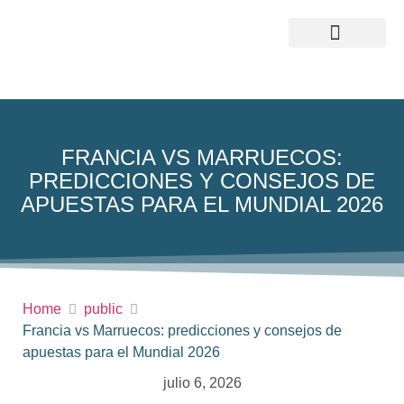
QUIENES SOMOS
FRANCIA VS MARRUECOS:
PREDICCIONES Y CONSEJOS DE
APUESTAS PARA EL MUNDIAL 2026
Home
public
Francia vs Marruecos: predicciones y consejos de
apuestas para el Mundial 2026
julio 6, 2026