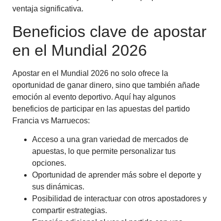
ventaja significativa.
Beneficios clave de apostar
en el Mundial 2026
Apostar en el Mundial 2026 no solo ofrece la
oportunidad de ganar dinero, sino que también añade
emoción al evento deportivo. Aquí hay algunos
beneficios de participar en las apuestas del partido
Francia vs Marruecos:
Acceso a una gran variedad de mercados de
apuestas, lo que permite personalizar tus
opciones.
Oportunidad de aprender más sobre el deporte y
sus dinámicas.
Posibilidad de interactuar con otros apostadores y
compartir estrategias.