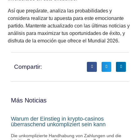
Así que prepárate, analiza las probabilidades y
considera realizar tu apuesta para este emocionante
partido. Mantente actualizado con las últimas noticias y
análisis para maximizar tus oportunidades de éxito, y
disfruta de la emoción que ofrece el Mundial 2026.
Compartir:
Más Noticias
Warum der Einstieg in krypto-casinos
überraschend unkompliziert sein kann
Die unkomplizierte Handhabung von Zahlungen und die