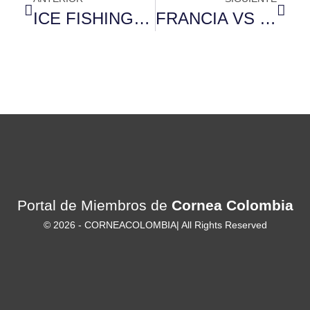
ICE FISHING GAME APP DOWNLOAD: YOUR COMPLETE GUIDE TO ANDROID APK AND IOS APP
FRANCIA VS MARRUECOS: GUÍA ESENCIAL PARA APOSTADORES EN EL MUNDIAL 2026
Portal de Miembros de
Cornea Colombia
© 2026 -
CORNEACOLOMBIA
| All Rights Reserved