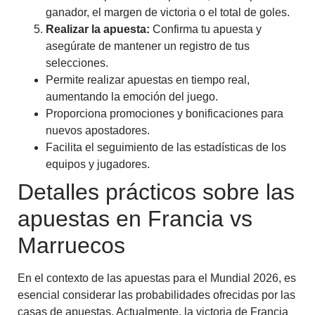
ganador, el margen de victoria o el total de goles.
Realizar la apuesta:
Confirma tu apuesta y
asegúrate de mantener un registro de tus
selecciones.
Permite realizar apuestas en tiempo real,
aumentando la emoción del juego.
Proporciona promociones y bonificaciones para
nuevos apostadores.
Facilita el seguimiento de las estadísticas de los
equipos y jugadores.
Detalles prácticos sobre las
apuestas en Francia vs
Marruecos
En el contexto de las apuestas para el Mundial 2026, es
esencial considerar las probabilidades ofrecidas por las
casas de apuestas. Actualmente, la victoria de Francia