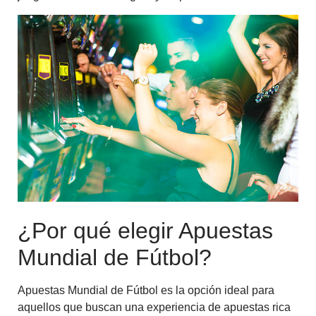
¿Por qué elegir Apuestas
Mundial de Fútbol?
Apuestas Mundial de Fútbol es la opción ideal para
aquellos que buscan una experiencia de apuestas rica