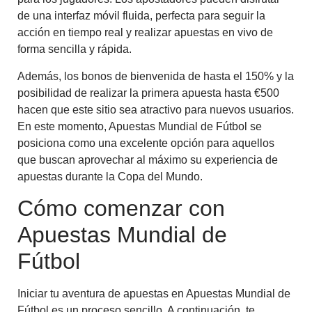
de una interfaz móvil fluida, perfecta para seguir la
acción en tiempo real y realizar apuestas en vivo de
forma sencilla y rápida.
Además, los bonos de bienvenida de hasta el 150% y la
posibilidad de realizar la primera apuesta hasta €500
hacen que este sitio sea atractivo para nuevos usuarios.
En este momento, Apuestas Mundial de Fútbol se
posiciona como una excelente opción para aquellos
que buscan aprovechar al máximo su experiencia de
apuestas durante la Copa del Mundo.
Cómo comenzar con
Apuestas Mundial de
Fútbol
Iniciar tu aventura de apuestas en Apuestas Mundial de
Fútbol es un proceso sencillo. A continuación, te