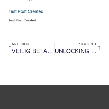
Test Post Created
Test Post Created
ANTERIOR
SIGUIENTE
VEILIG BETALEN EN SPELEN: TIPS VOOR STORTINGEN EN UITBETALINGEN IN HET CASINO
UNLOCKING THE BEST FOOTBALL BETTING SITES IN THE UK NOT ON GAMSTOP: A BEGINNER’S