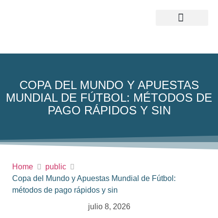
QUIENES SOMOS
COPA DEL MUNDO Y APUESTAS
MUNDIAL DE FÚTBOL: MÉTODOS DE
PAGO RÁPIDOS Y SIN
Home
public
Copa del Mundo y Apuestas Mundial de Fútbol:
métodos de pago rápidos y sin
julio 8, 2026