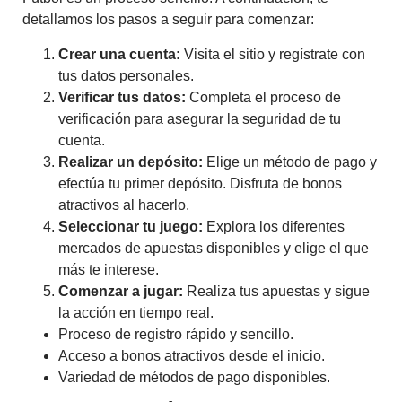
detallamos los pasos a seguir para comenzar:
Crear una cuenta:
Visita el sitio y regístrate con
tus datos personales.
Verificar tus datos:
Completa el proceso de
verificación para asegurar la seguridad de tu
cuenta.
Realizar un depósito:
Elige un método de pago y
efectúa tu primer depósito. Disfruta de bonos
atractivos al hacerlo.
Seleccionar tu juego:
Explora los diferentes
mercados de apuestas disponibles y elige el que
más te interese.
Comenzar a jugar:
Realiza tus apuestas y sigue
la acción en tiempo real.
Proceso de registro rápido y sencillo.
Acceso a bonos atractivos desde el inicio.
Variedad de métodos de pago disponibles.