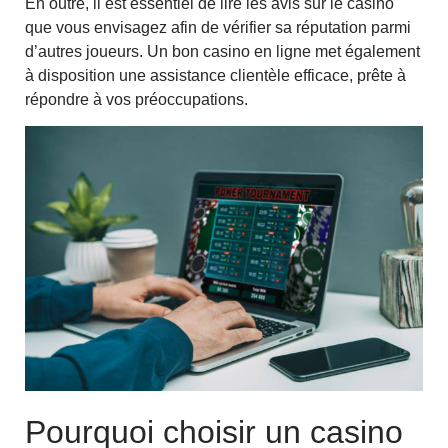
En outre, il est essentiel de lire les avis sur le casino
que vous envisagez afin de vérifier sa réputation parmi
d’autres joueurs. Un bon casino en ligne met également
à disposition une assistance clientèle efficace, prête à
répondre à vos préoccupations.
Pourquoi choisir un casino