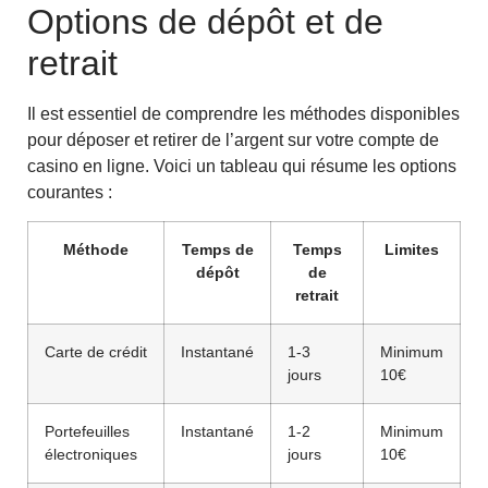
Options de dépôt et de
retrait
Il est essentiel de comprendre les méthodes disponibles
pour déposer et retirer de l’argent sur votre compte de
casino en ligne. Voici un tableau qui résume les options
courantes :
Méthode
Temps de
Temps
Limites
dépôt
de
retrait
Carte de crédit
Instantané
1-3
Minimum
jours
10€
Portefeuilles
Instantané
1-2
Minimum
électroniques
jours
10€