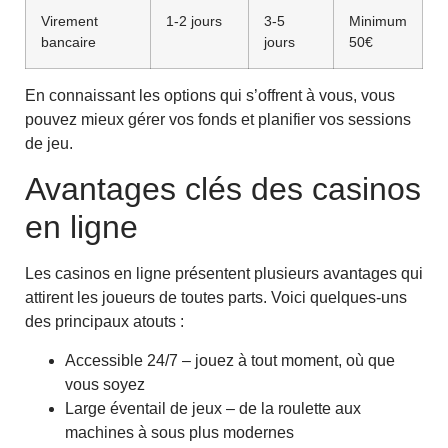
Virement
1-2 jours
3-5
Minimum
bancaire
jours
50€
En connaissant les options qui s’offrent à vous, vous
pouvez mieux gérer vos fonds et planifier vos sessions
de jeu.
Avantages clés des casinos
en ligne
Les casinos en ligne présentent plusieurs avantages qui
attirent les joueurs de toutes parts. Voici quelques-uns
des principaux atouts :
Accessible 24/7 – jouez à tout moment, où que
vous soyez
Large éventail de jeux – de la roulette aux
machines à sous plus modernes