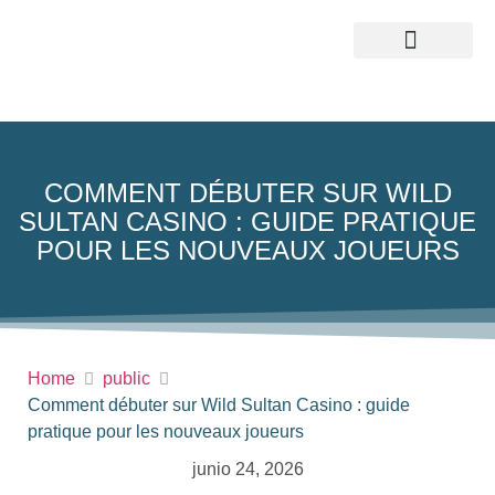
QUIENES SOMOS
COMMENT DÉBUTER SUR WILD
SULTAN CASINO : GUIDE PRATIQUE
POUR LES NOUVEAUX JOUEURS
Home
public
Comment débuter sur Wild Sultan Casino : guide
pratique pour les nouveaux joueurs
junio 24, 2026