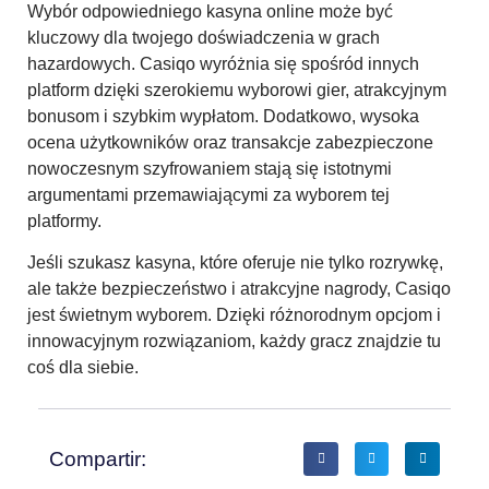
Wybór odpowiedniego kasyna online może być
kluczowy dla twojego doświadczenia w grach
hazardowych. Casiqo wyróżnia się spośród innych
platform dzięki szerokiemu wyborowi gier, atrakcyjnym
bonusom i szybkim wypłatom. Dodatkowo, wysoka
ocena użytkowników oraz transakcje zabezpieczone
nowoczesnym szyfrowaniem stają się istotnymi
argumentami przemawiającymi za wyborem tej
platformy.
Jeśli szukasz kasyna, które oferuje nie tylko rozrywkę,
ale także bezpieczeństwo i atrakcyjne nagrody, Casiqo
jest świetnym wyborem. Dzięki różnorodnym opcjom i
innowacyjnym rozwiązaniom, każdy gracz znajdzie tu
coś dla siebie.
Compartir: