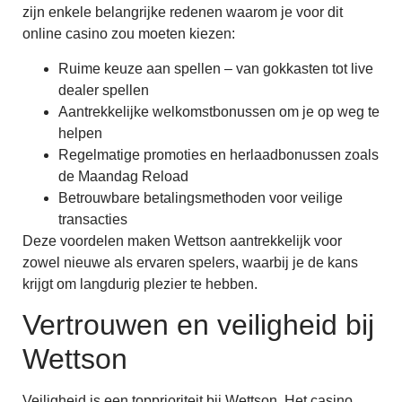
zijn enkele belangrijke redenen waarom je voor dit
online casino zou moeten kiezen:
Ruime keuze aan spellen – van gokkasten tot live
dealer spellen
Aantrekkelijke welkomstbonussen om je op weg te
helpen
Regelmatige promoties en herlaadbonussen zoals
de Maandag Reload
Betrouwbare betalingsmethoden voor veilige
transacties
Deze voordelen maken Wettson aantrekkelijk voor
zowel nieuwe als ervaren spelers, waarbij je de kans
krijgt om langdurig plezier te hebben.
Vertrouwen en veiligheid bij
Wettson
Veiligheid is een topprioriteit bij Wettson. Het casino