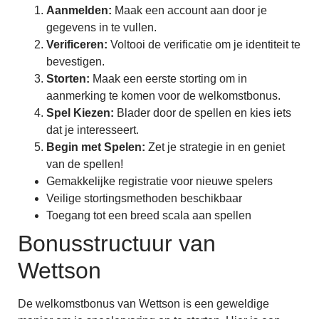
Aanmelden:
Maak een account aan door je
gegevens in te vullen.
Verificeren:
Voltooi de verificatie om je identiteit te
bevestigen.
Storten:
Maak een eerste storting om in
aanmerking te komen voor de welkomstbonus.
Spel Kiezen:
Blader door de spellen en kies iets
dat je interesseert.
Begin met Spelen:
Zet je strategie in en geniet
van de spellen!
Gemakkelijke registratie voor nieuwe spelers
Veilige stortingsmethoden beschikbaar
Toegang tot een breed scala aan spellen
Bonusstructuur van
Wettson
De welkomstbonus van Wettson is een geweldige