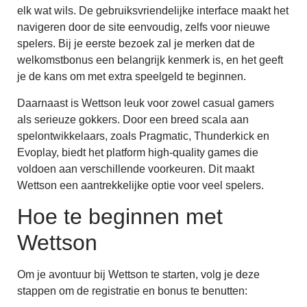
elk wat wils. De gebruiksvriendelijke interface maakt het
navigeren door de site eenvoudig, zelfs voor nieuwe
spelers. Bij je eerste bezoek zal je merken dat de
welkomstbonus een belangrijk kenmerk is, en het geeft
je de kans om met extra speelgeld te beginnen.
Daarnaast is Wettson leuk voor zowel casual gamers
als serieuze gokkers. Door een breed scala aan
spelontwikkelaars, zoals Pragmatic, Thunderkick en
Evoplay, biedt het platform high-quality games die
voldoen aan verschillende voorkeuren. Dit maakt
Wettson een aantrekkelijke optie voor veel spelers.
Hoe te beginnen met
Wettson
Om je avontuur bij Wettson te starten, volg je deze
stappen om de registratie en bonus te benutten: