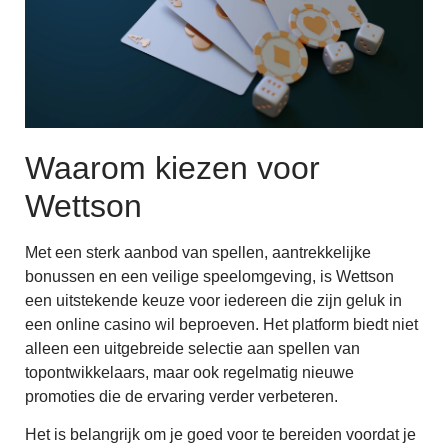
Waarom kiezen voor
Wettson
Met een sterk aanbod van spellen, aantrekkelijke
bonussen en een veilige speelomgeving, is Wettson
een uitstekende keuze voor iedereen die zijn geluk in
een online casino wil beproeven. Het platform biedt niet
alleen een uitgebreide selectie aan spellen van
topontwikkelaars, maar ook regelmatig nieuwe
promoties die de ervaring verder verbeteren.
Het is belangrijk om je goed voor te bereiden voordat je