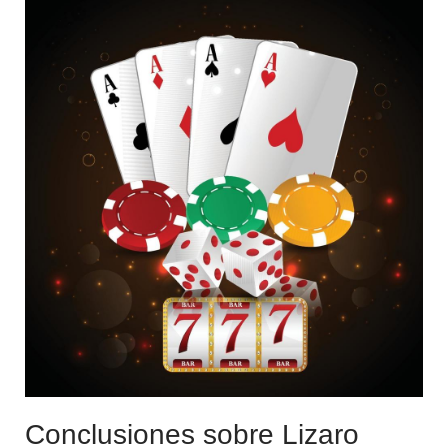
Conclusiones sobre Lizaro