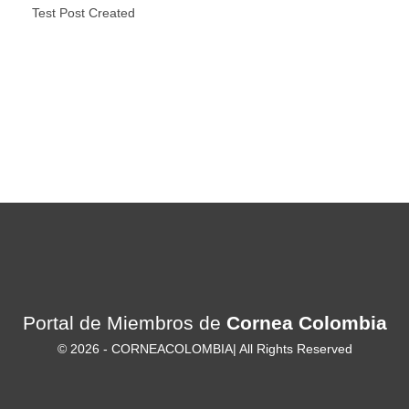
Test Post Created
Portal de Miembros de
Cornea Colombia
© 2026 -
CORNEACOLOMBIA
| All Rights Reserved