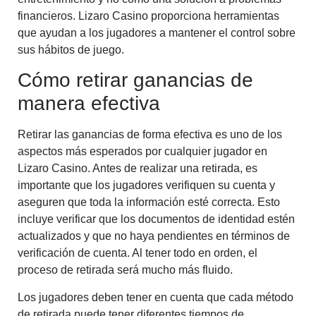
financieros. Lizaro Casino proporciona herramientas
que ayudan a los jugadores a mantener el control sobre
sus hábitos de juego.
Cómo retirar ganancias de
manera efectiva
Retirar las ganancias de forma efectiva es uno de los
aspectos más esperados por cualquier jugador en
Lizaro Casino. Antes de realizar una retirada, es
importante que los jugadores verifiquen su cuenta y
aseguren que toda la información esté correcta. Esto
incluye verificar que los documentos de identidad estén
actualizados y que no haya pendientes en términos de
verificación de cuenta. Al tener todo en orden, el
proceso de retirada será mucho más fluido.
Los jugadores deben tener en cuenta que cada método
de retirada puede tener diferentes tiempos de