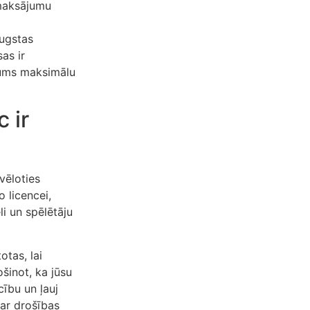
 maksājumu
ugstas
as ir
 jums maksimālu
 ir
vēloties
o licencei,
i un spēlētāju
otas, lai
šinot, ka jūsu
cību un ļauj
par drošības