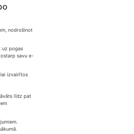
bo
iem, nodrošinot
t uz pogas
tostarp savu e-
lai izvairītos
āvāts līdz pat
miem
ījumiem.
 sākumā.