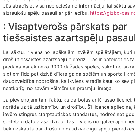
Jūs atradīsiet visu nepieciešamo informāciju, lai sāktu s
aizraujošu spēļu pasauli ar pārliecību.
https://gizbo-casi
: Visaptverošs pārskats par
tiešsaistes azartspēļu pasaul
Lai sāktu, ir viena no labākajām izvēlēm spēlētājiem, kuri
drošu tiešsaistes azartspēļu pieredzi. Tas ir pateicoties t
piedāvā vairāk nekā 9000 dažādas spēles, sākot no aizr
slotiem līdz pat dzīvā dīlera galda spēlēm un sporta likm
daudzveidība nodrošina, ka ikviens atradīs kaut ko sev p
neatkarīgi no savām vēlmēm un prasmju līmeņa.
Ja pievienojam tam faktu, ka darbojas ar Kirasao licenci, 
norāda uz tā uzticamību un drošību. Šī licence apliecina,
ievēro stingrus starptautiskos standartus, nodrošinot god
spēlētāju datu aizsardzību. Tas ir viens no galvenajiem i
tiek uzskatīts par drošu un daudzveidīgu spēļu pieredzes