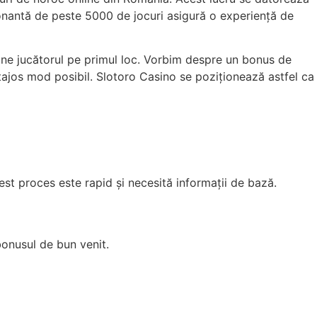
esionantă de peste 5000 de jocuri asigură o experiență de
e jucătorul pe primul loc. Vorbim despre un bonus de
tajos mod posibil. Slotoro Casino se poziționează astfel ca
est proces este rapid și necesită informații de bază.
bonusul de bun venit.