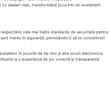
i cu dealeri reali, transformând jocul într-un eveniment
 respectând cele mai înalte standarde de securitate pentru
le sunt mereu în siguranță, permițându-ți să te concentrezi
atelor în jocurile de tip slot și alte jocuri electronice.
ribuind la o experiență de joc corectă și transparentă.