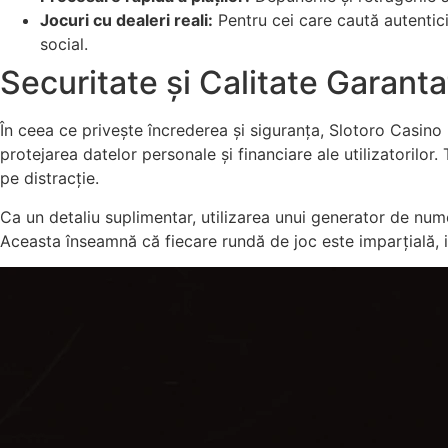
Jocuri cu dealeri reali:
Pentru cei care caută autentici
social.
Securitate și Calitate Garanta
În ceea ce privește încrederea și siguranța, Slotoro Casin
protejarea datelor personale și financiare ale utilizatorilo
pe distracție.
Ca un detaliu suplimentar, utilizarea unui generator de numer
Aceasta înseamnă că fiecare rundă de joc este imparțială, ia