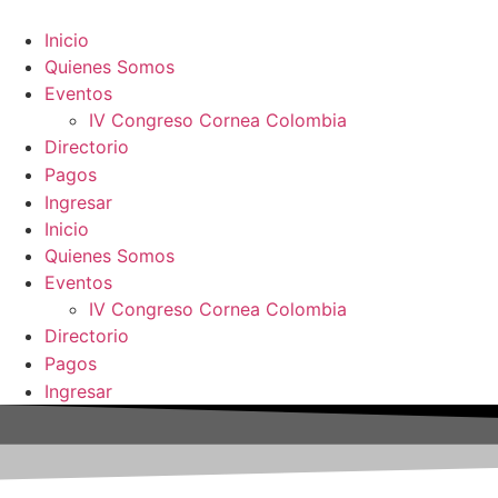
Ir
al
Inicio
contenido
Quienes Somos
Eventos
IV Congreso Cornea Colombia
Directorio
Pagos
Ingresar
Inicio
Quienes Somos
Eventos
IV Congreso Cornea Colombia
Directorio
Pagos
Ingresar