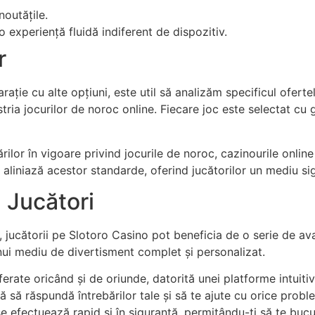
noutățile.
 experiență fluidă indiferent de dispozitiv.
r
 cu alte opțiuni, este util să analizăm specificul ofertelor
ria jocurilor de noroc online. Fiecare joc este selectat cu g
ărilor în vigoare privind jocurile de noroc, cazinourile onlin
e aliniază acestor standarde, oferind jucătorilor un mediu si
 Jucători
t, jucătorii pe Slotoro Casino pot beneficia de o serie de 
nui mediu de divertisment complet și personalizat.
ferate oricând și de oriunde, datorită unei platforme intuit
 să răspundă întrebărilor tale și să te ajute cu orice probl
e efectuează rapid și în siguranță, permițându-ți să te bucur