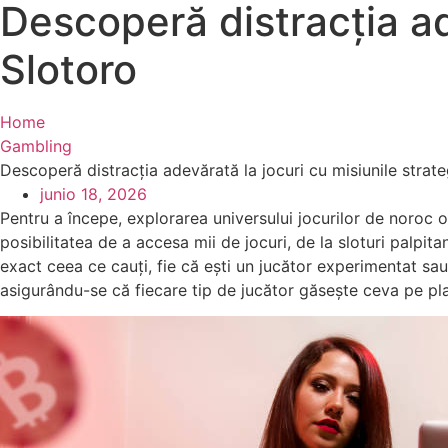
Descoperă distracția ad
Slotoro
Home
Gambling
Descoperă distracția adevărată la jocuri cu misiunile strate
junio 18, 2026
Pentru a începe, explorarea universului jocurilor de noroc o
posibilitatea de a accesa mii de jocuri, de la sloturi palpit
exact ceea ce cauți, fie că ești un jucător experimentat sa
asigurându-se că fiecare tip de jucător găsește ceva pe pla