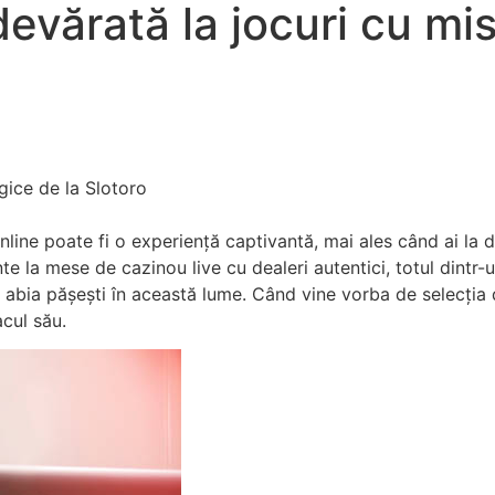
evărată la jocuri cu mis
gice de la Slotoro
nline poate fi o experiență captivantă, mai ales când ai la 
ante la mese de cazinou live cu dealeri autentici, totul dintr
u abia pășești în această lume. Când vine vorba de selecția 
cul său.